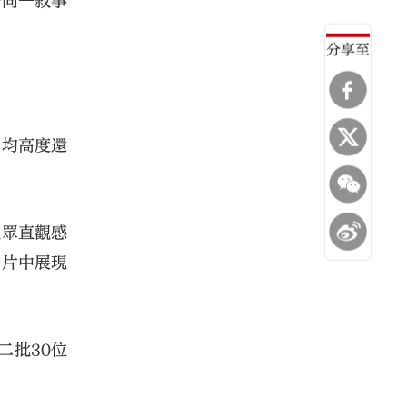
於同一敘事
分享至
景均高度還
觀眾直觀感
爭片中展現
二批30位