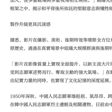
加入，使多重戰場與多重視角相互映照。」饒曙光
框架之中，揭示和平背後所依託的堅韌意志與犧牲
製作升級更具沉浸感
據悉，影片在攝影、美術、後期特效等環節全方位
原歷史，通過在真實場景中組織大規模群演與後期
「影片在影像質量上實現全面提升，以新主流大片
受到志願軍逆勢而行、奪取主動的強大氣場。」在
出紀實力量的同時，也實現了文化記憶的深度延展
1950年深秋，中國人民志願軍雄赳赳，氣昂昂，
在韓中國人民志願軍烈士遺骸及相關遺物，日前由中