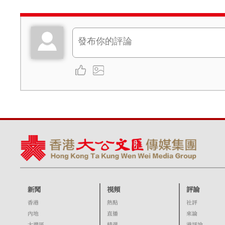
新聞
視頻
評論
香港
熱點
社評
內地
直播
來論
大灣區
精選
港評論