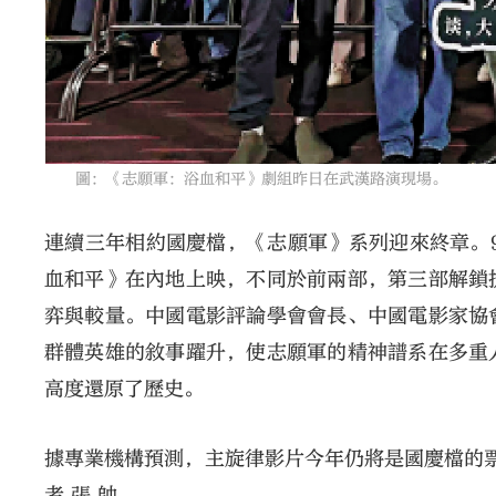
圖：《志願軍：浴血和平》劇組昨日在武漢路演現場。
連續三年相約國慶檔，《志願軍》系列迎來終章。
血和平》在內地上映，不同於前兩部，第三部解鎖
弈與較量。中國電影評論學會會長、中國電影家協
群體英雄的敘事躍升，使志願軍的精神譜系在多重
高度還原了歷史。
據專業機構預測，主旋律影片今年仍將是國慶檔的
者 張 帥