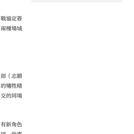
停戰協定簽
交兩種場域
一部《志願
」的犧牲精
外交的同場
也有新角色