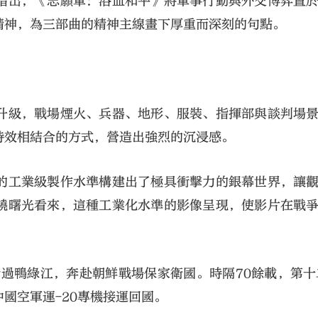
指出，《志願軍：浴血和平》將軍事行動與外交博弈置
精神，為三部曲的精神主線畫下厚重而深刻的句點。
升級，戰場煙火、兵器、地形、服裝、指揮部與談判場
特效相結合的方式，營造出強烈的沉浸感。
的工業級製作水準構建出了極具衝擊力的銀幕世界，讓
饒曙光看來，這種工業化水準的影像呈現，使影片在戰
。
跨過鴨綠江，奔赴朝鮮戰場保家衛國。時隔70餘載，第十
國空軍運-20專機接運回國。