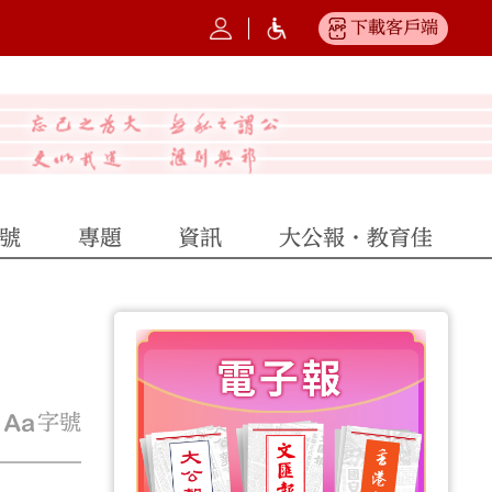
下載客戶端
號
專題
資訊
大公報·教育佳
字號