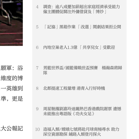
4
調查：逾八成憂加薪超出家庭經濟承受能力
僱主團體促關注外傭借貸及「博炒」
5
「記協」黑箱作業 「改選」鬧劇結果拒公開
6
內地空巢老人1.3億 「共享兒女」受歡迎
志願軍：浴
7
男籃世界盃/國籃備戰世盃預賽 楊瀚森將歸
隊
多維度的博
單一英雄到
8
北都提速工程量增 港青入行好時機
水準，更是
9
周星馳攜劉嘉玲迪麗熱巴香港戲院謝票 遺憾
未能推出粵語版《功夫女足》
\大公報記
10
造福人類/嫦娥七號將赴月球南極尋水 助力
深空資源勘探 鋪路人類登月探火