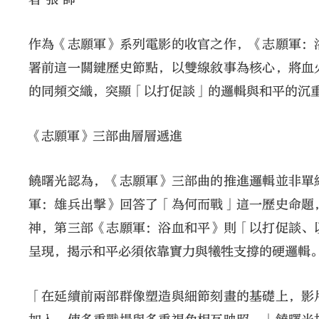
作為《志願軍》系列電影的收官之作，《志願軍：
署前這一關鍵歷史節點，以雙線敘事為核心，將血
的同頻交織，突顯「以打促談」的邏輯與和平的沉
《志願軍》三部曲層層遞進
饒曙光認為，《志願軍》三部曲的推進邏輯並非單
軍：雄兵出擊》回答了「為何而戰」這一歷史命題
神，第三部《志願軍：浴血和平》則「以打促談、
呈現，揭示和平必須依靠實力與犧牲支撐的硬邏輯
「在延續前兩部群像塑造與細節刻畫的基礎上，影