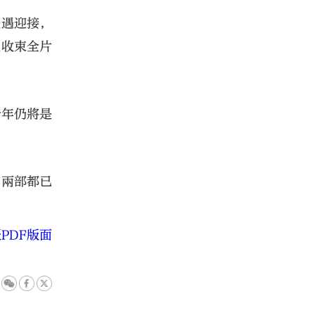
禮遇迎接，
望收束全片
今年仍將是
前兩部都已
PDF版面