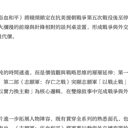
浴血和平》將鏡頭鎖定在抗美援朝戰爭第五次戰役後至
火瀰漫的前線與針鋒相對的談判桌並置，形成戰爭與外
重代價。
純的時間遞進，而是價值觀與戰略思維的層層延伸：第
，第二部《志願軍：存亡之戰》突顯志願軍「以戰止戰
以實力換主動」為核心邏輯，在雙線敘事中完成戰爭與
。
片進一步拓展人物陣容，既有貫穿全系列的熟悉面孔，