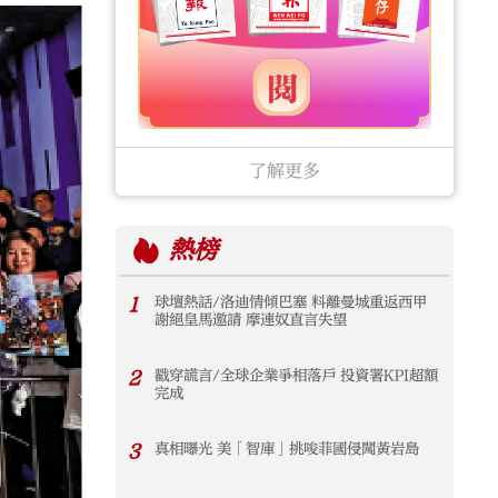
了解更多
熱榜
1
球壇熱話/洛迪情傾巴塞 料離曼城重返西甲
謝絕皇馬邀請 摩連奴直言失望
2
戳穿謊言/全球企業爭相落戶 投資署KPI超額
完成
3
真相曝光 美「智庫」挑唆菲國侵闖黃岩島