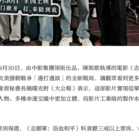
9月30日，由中影集團領銜出品、陳凱歌執導的電影《
抗美援朝戰爭「邊打邊談」的全新戰局，讓觀眾看到更
會原秘書長饒曙光對《大公報》表示，這部影片實現從
人物、多種命運交織中更加立體，而影片工業級的製作
票房保證，《志願軍：浴血和平》料貢獻三成以上票房。