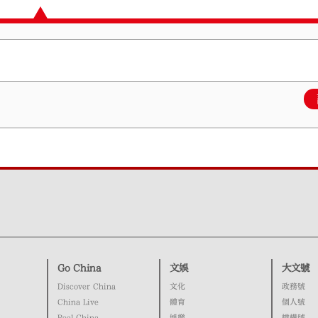
Go China
文娛
大文號
Discover China
文化
政務號
China Live
體育
個人號
Real China
娛樂
機構號