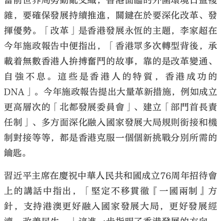
當前世界局勢動亂交織，香港面臨的外圍環境日益複
雜，要確保發展持續推進，關鍵在於要深化改革、發
揮優勢。「改革」是香港發展永恆的主題，李家超在
今年施政報告中便指出，「香港眾多次轉型背後，承
載着無數香港人拚搏奮鬥的故事，靠的是改革變通、
自強不息。這些是香港人的特質，香港成功的
DNA」。今年施政報告提出大量革新措施，例如成立
更高層次的「北都發展委員會」、建立「部門首長責
任制」、多方面深化融入國家發展大局規則銜接和機
制對接等等，都是香港克服一個個新挑戰分別所需的
鑰匙。
習近平主席在慶祝中華人民共和國成立76周年招待會
上的講話中指出，「堅定不移貫徹『一國兩制』方
針，支持港澳更好融入國家發展大局，更好發展經