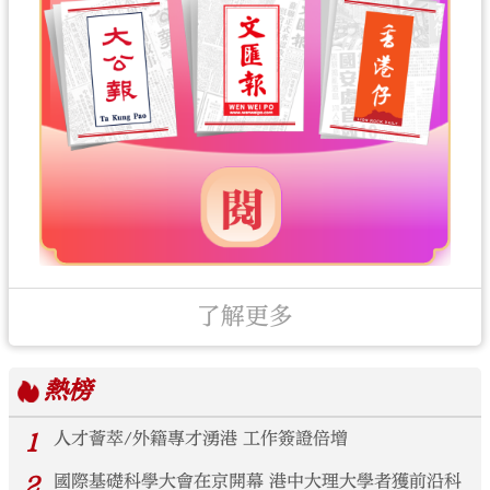
了解更多
熱榜
1
人才薈萃/外籍專才湧港 工作簽證倍增
2
國際基礎科學大會在京開幕 港中大理大學者獲前沿科