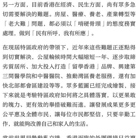
另一方面，目前香港在經濟、民生方面，尚有眾多急
切需要解決的難題。房屋、醫療、養老、產業轉型等
「老大難」問題，都必須以「啃硬骨頭」的態度務實
處理，做到「民有所呼，我有所應」。
在現屆特區政府的帶領下，近年來這些難題正逐點得
到切實解決，公屋輪候時間大幅縮短一年、逐步取締
劣質居所、加大投入打造「留學香港」品牌、興建第
三間醫學院和中醫醫院、推動灣區養老服務，還有加
快北部都會區建設等等。眾多藍圖已經完成繪製，接
下來就是考驗特區政府如何將之具體落實，以更果敢
的魄力、更有效的舉措破難而進，讓發展成果更多更
公平惠及全體市民，讓每位市民都堅信，只要辛勤工
作，就能夠改善自己和家人的生活。