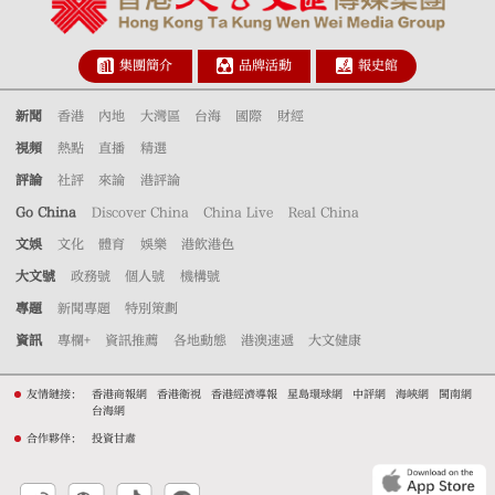
集團簡介
品牌活動
報史館
新聞
香港
內地
大灣區
台海
國際
財經
視頻
熱點
直播
精選
評論
社評
來論
港評論
Go China
Discover China
China Live
Real China
文娛
文化
體育
娛樂
港飲港色
大文號
政務號
個人號
機構號
專題
新聞專題
特別策劃
資訊
專欄+
資訊推薦
各地動態
港澳速遞
大文健康
友情鏈接：
香港商報網
香港衛視
香港經濟導報
星島環球網
中評網
海峽網
閩南網
台海網
合作夥伴：
投資甘肅