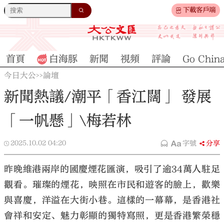
下載客戶端
首頁
白海豚
新聞
視頻
評論
Go Chin
今日大公
論壇
>>
新聞熱議/潮平「香江闊」 發展
「一帆懸」\梅若林
2025.10.02
04:20
字號
分享
昨晚維港兩岸的國慶煙花匯演，吸引了逾34萬人駐足
觀看。璀璨的煙花，映照在市民和遊客的臉上，歡樂
與喜慶，洋溢在大街小巷。這樣的一幕幕，是香港社
會祥和安定、魅力彰顯的獨特寫照，更是香港繁榮穩