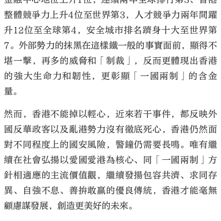
整體競爭力上升4位至世界第3，人才競爭力兩年間躍
升12位至全球第4，安全城市排名躋身十大至世界第
7。外部勢力的抹黑在這樣鐵一般的事實面前，顯得不
堪一擊，再多的威脅和「制裁」，反而更體現出香港
的強大生命力和韌性，更彰顯「一國兩制」的含金
量。
然而，香港不能掉以輕心，近來若干事件，都反映外
國反華政客以及亂港勢力沒有徹底死心，香港仍然面
對不同程度上的國安風險，警鐘仍需要長鳴。唯有繼
續在社會弘揚以愛國愛港為核心、同「一國兩制」方
針相適應的主流價值觀，繼續發揚包容共濟、求同存
異、自強不息、善拚敢贏的優良傳統，香港才能毫無
顧慮謀發展，創造更美好的未來。