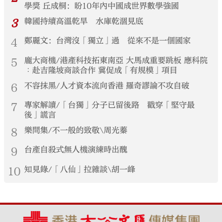
學獎 丘成桐：盼10年內中國成世界數學強國
3
韓國持續高溫乾旱 水庫乾涸見底
4
鄭麗文：台灣沒「獨立」過 從來不是一個國家
5
龐大商機/港產科技拓東南亞 大馬成重要跳板 應科院
︰赴吉隆坡商談合作 冀促成「有規模」項目
6
不容抹黑/人才資本流向香港 羅奇謬論不攻自破
7
專家解讀/「台獨」分子已留後路 戳穿「堅守最
後」謊言
8
樂問集/不一般的致敬\周光蓁
9
台產自殺式無人機演練時出醜
10
知見錄/「八仙」拉雜談\胡一峰