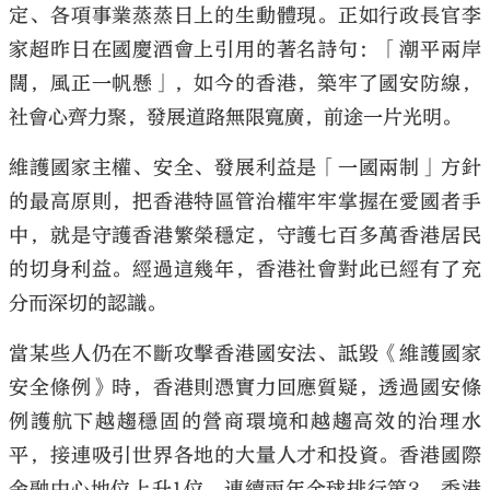
定、各項事業蒸蒸日上的生動體現。正如行政長官李
家超昨日在國慶酒會上引用的著名詩句：「潮平兩岸
闊，風正一帆懸」，如今的香港，築牢了國安防線，
社會心齊力聚，發展道路無限寬廣，前途一片光明。
大公文匯
維護國家主權、安全、發展利益是「一國兩制」方針
的最高原則，把香港特區管治權牢牢掌握在愛國者手
中，就是守護香港繁榮穩定，守護七百多萬香港居民
的切身利益。經過這幾年，香港社會對此已經有了充
分而深切的認識。
當某些人仍在不斷攻擊香港國安法、詆毀《維護國家
安全條例》時，香港則憑實力回應質疑，透過國安條
例護航下越趨穩固的營商環境和越趨高效的治理水
平，接連吸引世界各地的大量人才和投資。香港國際
金融中心地位上升1位，連續兩年全球排行第3、香港