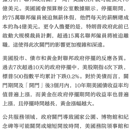
億美元。美國國會預算辦公室數據顯示，停擺期間，
約75萬聯邦僱員被迫無薪休假，他們每天的薪酬總成
本約為4億美元。更令人擔憂的是，特朗普政府此前已
啟動大規模裁員計劃，超過15萬名聯邦僱員將被迫離
大公文匯
職，這使得此次關門的影響更加複雜和深遠。
美國股市、債市和黃金對聯邦政府停擺的反應各異。
過去7次超過10天的政府停擺中，美股期指4次下跌，
標普500指數平均累計下跌0.2%。對於美債而言，關
門期間及「開門」後3個月內，10年期美國債收益率均
值普遍上漲，而黃金在政府停擺期間的收益率也普遍
上漲，且停擺時間越長，黃金漲幅越大。
公共服務領域，政府關門導致國家公園、博物館和紀
念碑等可能關閉或縮短開放時間，美國務院領事館和