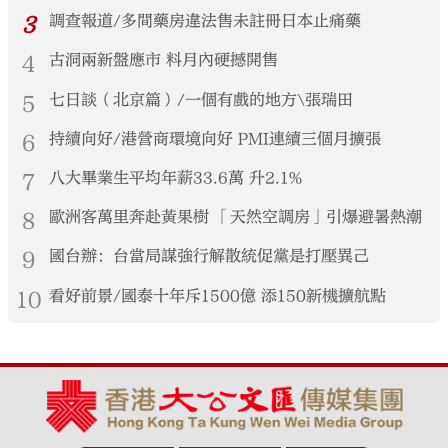
3
調查報道/多間藥房違法售未註冊日本止痛藥
4
古洞兩新盤應市 料月內硬撼開售
5
七日談（北京篇）/一個有戲的地方\張瑞田
6
持續向好/港營商環境向好 PMI連續三個月擴張
7
八大畢業生平均年薪33.6萬 升2.1%
8
歐洲客萬里奔赴黃果樹 「天然空調房」引爆避暑熱潮
9
國台辦：台當局謀強行解散統促黨是打壓異己
10
看好前景/國泰十年斥1500億 添150新機擴航點