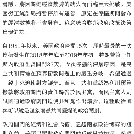
會議，將因關鍵經濟數據的缺失而面臨巨大挑戰。美
國勞工統計局將暫停所有運營，原定在停擺期間發布
的經濟數據將不會發布。這意味着聯邦政府政策決策
出現偏差。
自1981年以來，美國政府停擺15次，歷時最長的一次
停擺發生在2018年年底至2019年年初，特朗普第一任
期內政府也曾關門35天。今次停擺的深層原因，是民
主共和兩黨在預算撥款問題上的嚴重分歧，希望通過
「錢」來迫使對方讓步。而且，共和黨認為利用預算
撥款將政府關門的責任歸咎於民主黨，而民主黨人則
試圖通過政府關門迫使共和黨作出讓步。這種政治博
弈可以說是驢象兩黨共同擺爛的政治鬧劇。
政府關門的經濟和社會代價，遠超兩黨政治博弈的短
期利益。美國民眾對政府關門的反感日益加深，多項