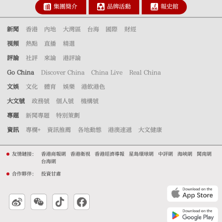
集團簡介
品牌活動
報史館
新聞
香港
內地
大灣區
台海
國際
財經
視頻
熱點
直播
精選
評論
社評
來論
港評論
Go China
Discover China
China Live
Real China
文娛
文化
體育
娛樂
港飲港色
大文號
政務號
個人號
機構號
專題
新聞專題
特別策劃
資訊
專欄+
資訊推薦
各地動態
港澳速遞
大文健康
友情鏈接：
香港商報網
香港衛視
香港經濟導報
星島環球網
中評網
海峽網
閩南網
台海網
合作夥伴：
投資甘肅