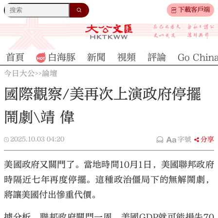
下載客戶端
首頁
白海豚
新聞
視頻
評論
Go Chin
今日大公
論壇
>>
國際觀察/美再次上演政府停擺
鬧劇\靖 偉
2025.10.03
04:20
字號
分享
美國政府又關門了。當地時間10月1日，美國聯邦政府
時隔近七年再度停擺。這種政治僵局下的無解鬧劇，
將讓美國付出慘重代價。
據分析，聯邦政府關門一周，美國GDP就可能損失70