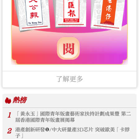
了解更多
熱榜
1
「黃永玉」國際青年版畫藝術家扶持計劃成果豐 第二
屆香港國際青年版畫展揭幕
2
港產創新研發❶/中大研量產3D芯片 突破歐美「卡脖
子」