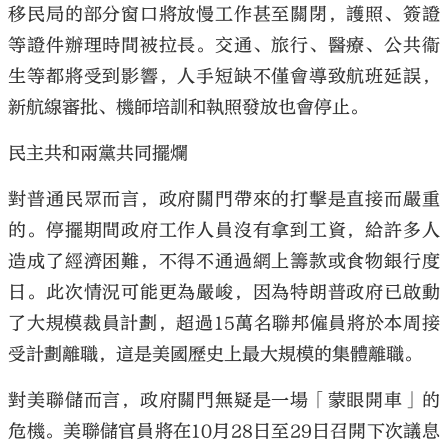
移民局的部分窗口將放慢工作甚至關閉，護照、簽證
等證件辦理時間被拉長。交通、旅行、醫療、公共衞
生等都將受到影響，人手短缺不僅會導致航班延誤，
新航線審批、機師培訓和執照發放也會停止。
民主共和兩黨共同擺爛
對普通民眾而言，政府關門帶來的打擊是直接而嚴重
的。停擺期間政府工作人員沒有拿到工資，給許多人
造成了經濟困難，不得不通過網上籌款或食物銀行度
日。此次情況可能更為嚴峻，因為特朗普政府已啟動
了大規模裁員計劃，超過15萬名聯邦僱員將於本周接
受計劃離職，這是美國歷史上最大規模的集體離職。
對美聯儲而言，政府關門無疑是一場「蒙眼開車」的
危機。美聯儲官員將在10月28日至29日召開下次議息