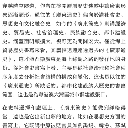
穿越時空隧道，作者在撥開層層歷史迷霧中讓廣東形
象逐漸顯形。過往的《廣東通史》偏向於講社會史、
思想史和文化融合史，如今的《廣東簡史》則講經濟
史、貿易史、社會治理史、民族融合史、都市建設
史。涵蓋面明顯擴大，視野更為開闊宏大。僅從海上
貿易歷史書寫來看，其篇幅遠遠超過過去的《廣東通
史》，這才能凸顯廣東是海上絲綢之路的發祥地的身
份。從社會史書寫上看，主要是從社會治理和社會秩
序角度去分析社會結構的構成和變化，這也是以往的
《廣東通史》所缺乏的。都市化建設納入歷史的書寫
範圍，這也是為粵港澳大灣區城市群建設張目。
在史料選擇和處理上，《廣東簡史》能做到詳略得
當，這也是它出新出彩的地方。比如在思想史方面的
書寫上，它既講中原被貶官員如劉禹錫、韓愈、蘇軾