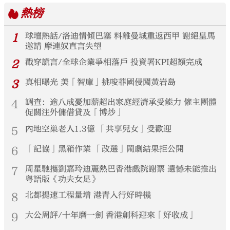
熱榜
1
球壇熱話/洛迪情傾巴塞 料離曼城重返西甲 謝絕皇馬
邀請 摩連奴直言失望
2
戳穿謊言/全球企業爭相落戶 投資署KPI超額完成
3
真相曝光 美「智庫」挑唆菲國侵闖黃岩島
4
調查：逾八成憂加薪超出家庭經濟承受能力 僱主團體
促關注外傭借貸及「博炒」
5
內地空巢老人1.3億 「共享兒女」受歡迎
6
「記協」黑箱作業 「改選」鬧劇結果拒公開
7
周星馳攜劉嘉玲迪麗熱巴香港戲院謝票 遺憾未能推出
粵語版《功夫女足》
8
北都提速工程量增 港青入行好時機
9
大公周評/十年磨一劍 香港創科迎來「好收成」