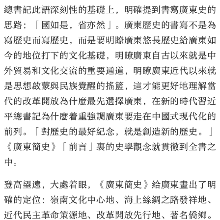
總書記此語深刻性的基礎上，明確提到書寫廣東史的
思路：「國如是，省亦然」。廣東歷史的書寫不是為
寫歷史而寫歷史，而是要明瞭廣東悠長歷史給廣東如
今的地位打下的文化基礎，明瞭廣東自古以來就是中
外貿易和文化交流的重要通道，明瞭廣東近代以來就
是思想啟蒙與民族覺醒的搖籃，這才能更好地理解當
代的改革開放為什麼最先選擇廣東，在新的時代習近
平總書記為什麼着重強調廣東要走在中國式現代化的
前列。「對歷史的最好紀念，就是創造新的歷史。」
《廣東簡史》「前言」裏的史學觀念就貫徹到全書之
中。
登高望遠，大處着眼，《廣東簡史》給廣東畫出了明
確的定位：嶺南文化中心地、海上絲綢之路發祥地、
近代民主革命策源地、改革開放先行地、著名僑鄉。