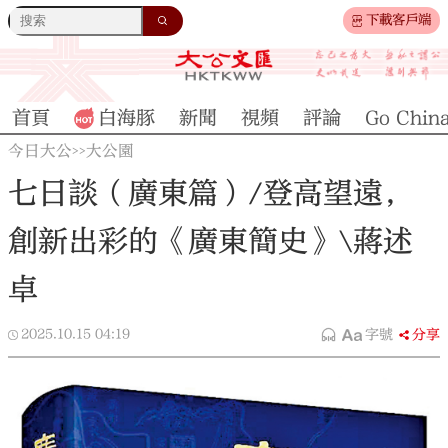
下載客戶端
首頁
白海豚
新聞
視頻
評論
Go Chin
今日大公
大公園
>>
七日談（廣東篇）/登高望遠，
創新出彩的《廣東簡史》\蔣述
卓
2025.10.15
04:19
字號
分享