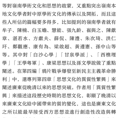
等對嶺南學術文化和思想的啟蒙，又重點突出嶺南本
地文化學者對中原學術文化的傳承以及開拓，而且這
些人所佔的篇幅要多得多，比如提到的嶺南學者就有
牟子、陳楠、白玉蟾、慧能、張九齡、崔與之、陳獻
章、湛若水、方獻夫、薛侃、陳澧、朱次琦、洪仁
玕、鄭觀應、康有為、梁啟超、黃遵憲、孫中山等
等。其中對「白沙心學」「甘泉學派」、「西樵理
學」「王學粵軍」、康梁思想以及孫文學說做了重點
闡述。在第四編「鴉片戰爭爆發至新民主主義革命勝
利」中，還專列第四章「思想文化的異質性繁興」來
闡述廣東從晚清以來的思想突破。作者用「異質性繁
興」來描述這段歷史時期的思想文化，彰顯了晚清以
來廣東文化給中國帶來的質的變化，這也是廣東文化
之所以能最早接受西方思想並進行創造性改造與轉