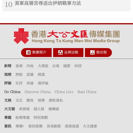
10
美軍高層苦尋退出伊朗戰事方法
集團簡介
品牌活動
報史館
新聞
香港
內地
大灣區
台海
國際
財經
視頻
熱點
直播
精選
評論
社評
來論
港評論
Go China
Discover China
China Live
Real China
文娛
文化
體育
娛樂
港飲港色
大文號
政務號
個人號
機構號
專題
新聞專題
特別策劃
資訊
專欄+
資訊推薦
各地動態
港澳速遞
大文健康