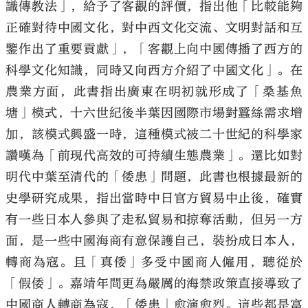
識傳教法」，給予了客觀的評價，指出他「比較能夠
正確對待中國文化，對中西文化交流、文明對話和互
鑒作出了重要貢獻」，「客觀上向中國傳播了西方的
科學文化知識，同時又向西方介紹了中國文化」。在
農業方面，此書指出廣東在明初就形成了「桑基魚
塘」模式，十六世紀後半葉因國際市場對蠶絲需求增
加，該模式興盛一時，這種模式被二十世紀的科學家
讚嘆為「前現代高效的可持續生態農業」。還比如對
明代中葉至清代的「倭患」問題，此書也根據最新的
史學研究成果，指出當時中日官方貿易中止後，確實
有一些日本人參與了走私貿易和掠奪活動，但另一方
面，是一些中國海商有意保護自己，裝扮成日本人，
轉商為寇。且「真倭」多受中國商人僱用，聽從於
「假倭」。嘉靖年間更為嚴厲的海禁政策直接導致了
中國商人轉商為寇，「倭患」愈演愈烈。這些都是富