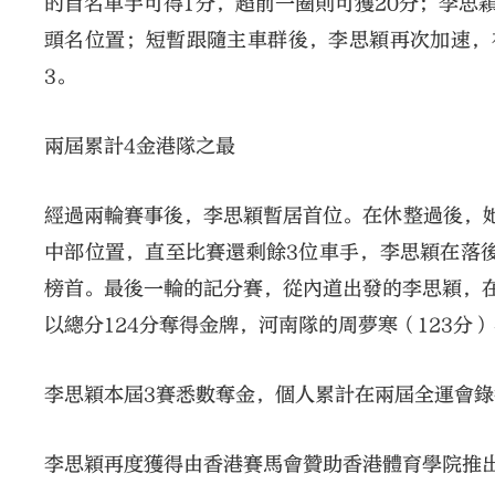
的首名車手可得1分，超前一圈則可獲20分；李思
頭名位置；短暫跟隨主車群後，李思穎再次加速，在
3。
兩屆累計4金港隊之最
經過兩輪賽事後，李思穎暫居首位。在休整過後，
中部位置，直至比賽還剩餘3位車手，李思穎在落後
榜首。最後一輪的記分賽，從內道出發的李思穎，在
以總分124分奪得金牌，河南隊的周夢寒（123分
李思穎本屆3賽悉數奪金，個人累計在兩屆全運會錄
李思穎再度獲得由香港賽馬會贊助香港體育學院推出