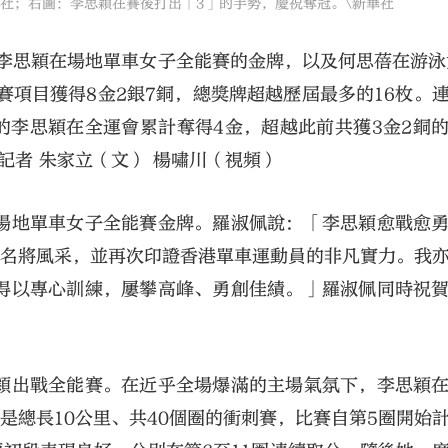
社；右圖：李思穎在賽後打出「3」的手勢，慶祝奪冠。\新華社
着李思穎在場地單車女子全能賽的金牌，以及何思蓓在游泳
賽項目獲得8金2銀7銅，總獎牌超越歷屆最多的16枚。
的李思穎在全運會累計奪得4金，超越此前共獲3金2銅
記者 朱家立（文） 楊嘯川（視頻）
場地單車女子全能賽金牌。羅淑佩說：「李思穎愈戰愈
現名將風采，並再次印證香港單車運動員的非凡實力。我
得以專心訓練，屢攀高峰、勇創佳績。」羅淑佩同時祝
穎出戰全能賽。在近乎全場爆滿的主場氣氛下，李思穎
是總長10公里、共40個圈的衝刺賽，比賽自第5圈開始