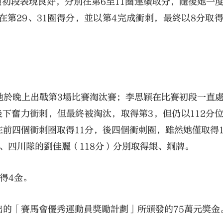
穎初段表現良好，分別在第6至11圈連續取分，隨後她一
第29、31圈得分，並以第4完成衝刺，最終以8分取
她於晚上出戰第3場比賽淘汰賽；李思穎在比賽初段一直
下奮力衝刺，但最終被淘汰，取得第3，但仍以112分
前四個衝刺圈取得11分，後四個衝刺圈，雖然她僅取得
）、四川隊的劉佳麗（118分）分別取得銀、銅牌。
得4金。
的「賽馬會優秀運動員獎勵計劃」所頒發的75萬元獎金