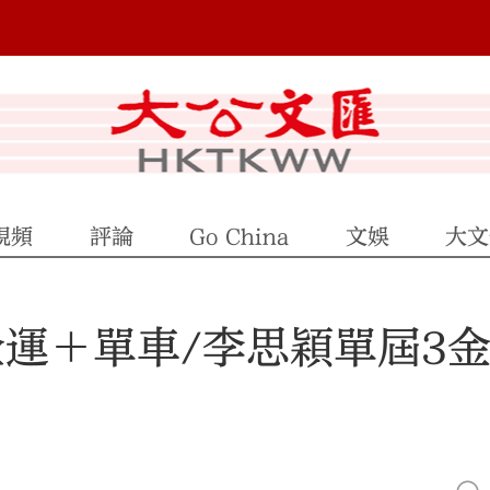
視頻
評論
Go China
文娛
大文
運＋單車/李思穎單屆3金