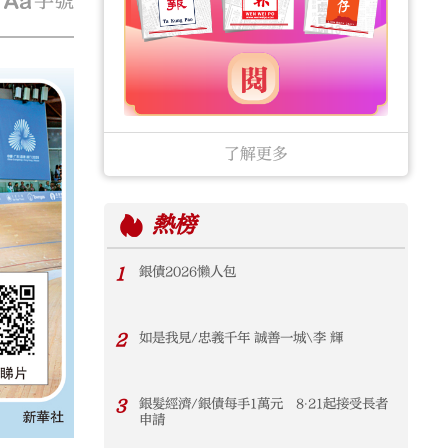
字號
了解更多
熱榜
1
銀債2026懶人包
2
如是我見/忠義千年 誠善一城\李 輝
3
銀髮經濟/銀債每手1萬元 8‧21起接受長者
申請