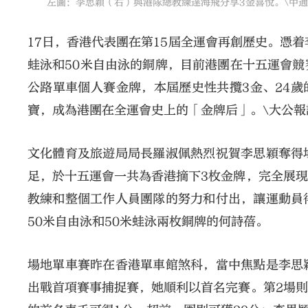
左圖：李思穎（右）與港隊總教練達海飛分享3金喜悅。\中通
17日，香港代表團在第15屆全運會再創歷史。憑
蛙泳和50米自由泳的銅牌，目前港團在十五運會競
公路單車個人賽金牌，本屆歷史性共攬3金、24歲
寶，成為港團在全運會史上的「金牌后」。\大公報
文化體育及旅遊局局長羅淑佩熱烈祝賀李思穎奪得
足，於十五運會一共為香港摘下3枚金牌，完全展
教練和整個工作人員團隊的努力和付出，讓運動員
50米自由泳和50米蛙泳兩枚銅牌的何詩蓓。
場地單車賽昨在香港單車館煞科，當中焦點是李思
出戰首項賽事捕捉賽，她順利以首名完賽。第2場則