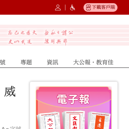
下載客戶端
號
專題
資訊
大公報·教育佳
 威