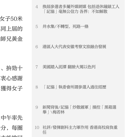
4
換屆參選者多屬外媒網媒 包括退休鐘錶工人
「記協」毫無公信力 各界：不如解散
女子50米
5
井水集/不轉型，死路一條
連同上屆的
的師兄黃金
6
港區人大代表安徽考察文旅融合發展
7
美國踏入泥潭 翻臉大罵以色列
勇、拚勁十
亦衷心感謝
8
「記協」執委會所謂參選人過往經歷
賀獲得女子
9
新聞背後/記協「炒散雜軍」操控「黑箱選
舉」\梅若林
在中午率先
計分，每圈
10
社評/發揮創科主力軍作用 香港高校肩負重
任