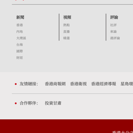
新聞
視頻
評論
香港
熱點
社評
內地
直播
來論
大灣區
精選
港評論
台海
國際
財經
友情鏈接：
香港商報網
香港衛視
香港經濟導報
星島環
合作夥伴：
投資甘肅