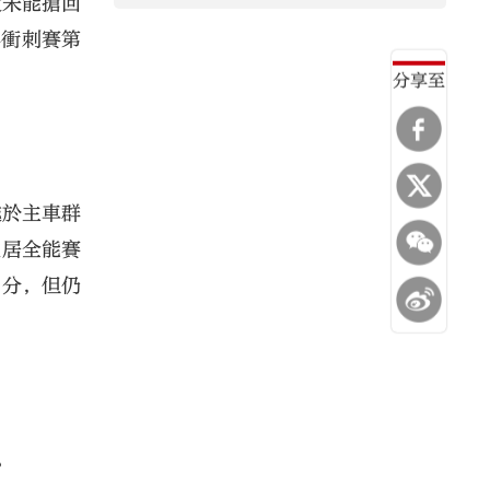
度未能搶回
得衝刺賽第
分享至
處於主車群
位居全能賽
1分，但仍
。