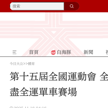
首頁
白海豚
新聞
>>
今日大公
體育
第十五屆全國運動會 全
盡全運單車賽場