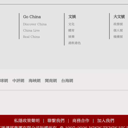
Go China
文娛
大文號
Discover China
文化
政務號
China Live
體育
個人號
Real China
娛樂
機構號
港飲港色
球網
中評網
海峽網
閩南網
台海網
私隱政策聲明
聯繫我們
商務合作
加入我們