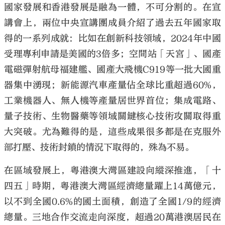
國家發展和香港發展是融為一體，不可分割的。在宣
講會上，兩位中央宣講團成員介紹了過去五年國家取
得的一系列成就：比如在創新科技領域，2024年中國
受理專利申請是美國的3倍多；空間站「天宮」、國產
電磁彈射航母福建艦、國產大飛機C919等一批大國重
器集中湧現；新能源汽車產量佔全球比重超過60%，
工業機器人、無人機等產量居世界首位；集成電路、
量子技術、生物醫藥等領域關鍵核心技術攻關取得重
大突破。尤為難得的是，這些成果很多都是在克服外
部打壓、技術封鎖的情況下取得的，殊為不易。
在區域發展上，粵港澳大灣區建設向縱深推進，「十
四五」時期，粵港澳大灣區經濟總量躍上14萬億元，
以不到全國0.6%的國土面積，創造了全國1/9的經濟
總量。三地合作交流走向深度，超過20萬港澳居民在