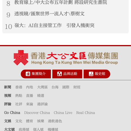
8
教育線上/中大公布五年計劃 將設研究生書院
9
透視鏡/匯聚世界一流人才\蔡樹文
10
嶺大：AI自主接管工作 引發人機衝突
集團簡介
品牌活動
報史館
新聞
香港
內地
大灣區
台海
國際
財經
視頻
熱點
直播
精選
評論
社評
來論
港評論
Go China
Discover China
China Live
Real China
文娛
文化
體育
娛樂
港飲港色
大文號
政務號
個人號
機構號