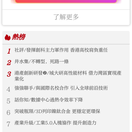
了解更多
熱榜
1
社評/發揮創科主力軍作用 香港高校肩負重任
2
井水集/不轉型，死路一條
3
港產創新研發❷/城大研高性能材料 借力灣區實現產
業化
4
強強聯手/與國際名校合作 引入全球前沿技術
5
話你知/數據中心過熱令效率下降
6
突破瓶頸/3D列印鎳鈦合金 更穩定更環保
7
產業升級/工業5.0人機協作 提升創造力