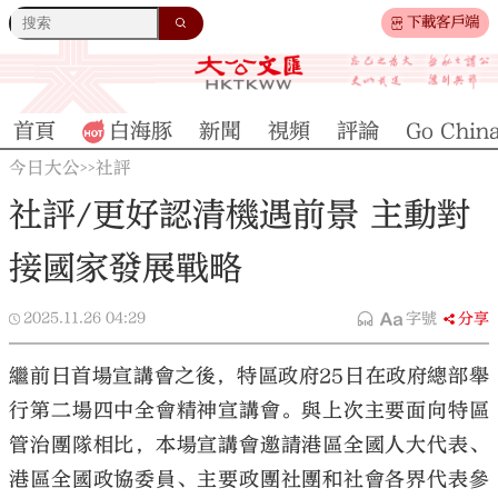
下載客戶端
首頁
白海豚
新聞
視頻
評論
Go Chin
今日大公
社評
>>
社評/更好認清機遇前景 主動對
接國家發展戰略
2025.11.26
04:29
字號
分享
繼前日首場宣講會之後，特區政府25日在政府總部舉
行第二場四中全會精神宣講會。與上次主要面向特區
管治團隊相比，本場宣講會邀請港區全國人大代表、
港區全國政協委員、主要政團社團和社會各界代表參