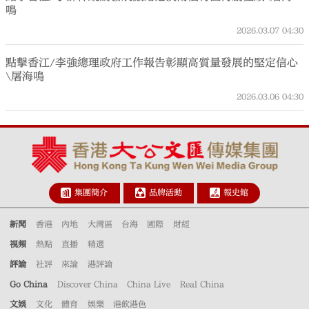
鳴
2026.03.07
04:30
點擊香江/李強總理政府工作報告彰顯高質量發展的堅定信心
\屠海鳴
2026.03.06
04:30
集團簡介
品牌活動
報史館
新聞
香港
內地
大灣區
台海
國際
財經
視頻
熱點
直播
精選
評論
社評
來論
港評論
Go China
Discover China
China Live
Real China
文娛
文化
體育
娛樂
港飲港色