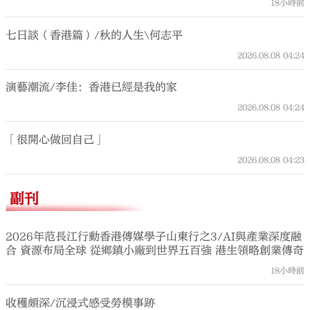
18小時前
七日談（香港篇）/秋的人生\何志平
2026.08.08
04:24
演藝潮流/李佳：香港已經是我的家
2026.08.08
04:24
「很開心做回自己」
2026.08.08
04:23
副刊
2026年范長江行動香港傳媒學子山東行之3/AI與產業深度融
合 資源布局全球 從鄉鎮小廠到世界五百強 港生領略創業傳奇
18小時前
收穫頗深/沉浸式感受勞模事跡