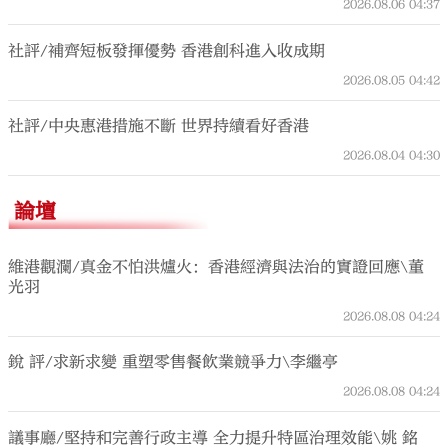
2026.08.06
04:37
社評/補齊短板發揮優勢 香港創科進入收成期
2026.08.05
04:42
社評/中央惠港措施不斷 世界持續看好香港
2026.08.04
04:30
論壇
維港觀瀾/真金不怕洪爐火：香港經濟與法治的實證回應\董
光羽
2026.08.08
04:24
銳 評/求新求變 重塑零售餐飲業競爭力\李繼亭
2026.08.08
04:24
議事廳/堅持和完善行政主導 全力提升特區治理效能\姚 銘