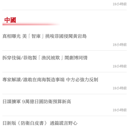
18小時前
中國
真相曝光 美「智庫」挑唆菲國侵闖黃岩島
18小時前
拆穿伎倆/菲炮製「漁民被欺」鬧劇博同情
18小時前
專家解讀/誰敢在南海製造事端 中方必強力反制
18小時前
日謀擴軍 9萬億日圓防衛預算新高
18小時前
日新版《防衛白皮書》 通篇謊言野心