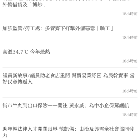
外傭借貸及「博炒」
18小時前
加強監管/勞工處：多管齊下打擊外傭惡意「跳工」
18小時前
高溫34.7℃ 今年最熱
18小時前
議員新故事/議員助老食店重開 幫貿易業紓困 為民幹實事 當
好民意傳遞人
18小時前
街市牛丸到出口保險一一關注 黃永威：為中小企保駕護航
18小時前
助年輕法律人才開闊眼界 范凱傑：由治及興需全社會協同發
力