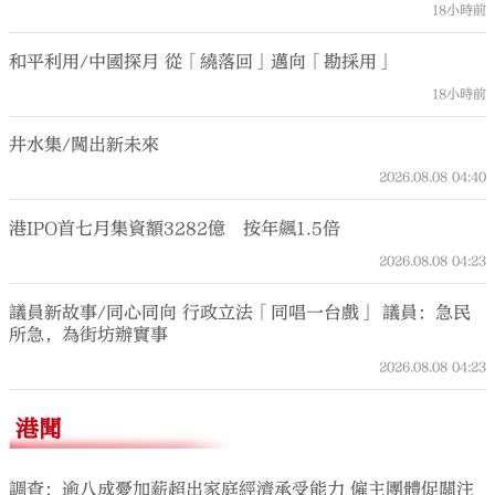
18小時前
和平利用/中國探月 從「繞落回」邁向「勘採用」
18小時前
井水集/闖出新未來
2026.08.08
04:40
港IPO首七月集資額3282億 按年飆1.5倍
2026.08.08
04:23
議員新故事/同心同向 行政立法「同唱一台戲」 議員：急民
所急，為街坊辦實事
2026.08.08
04:23
港聞
調查：逾八成憂加薪超出家庭經濟承受能力 僱主團體促關注