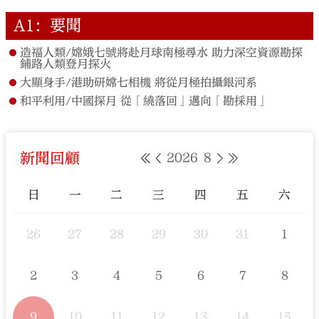
A1：要聞
造福人類/嫦娥七號將赴月球南極尋水 助力深空資源勘探
鋪路人類登月探火
大顯身手/港助研嫦七相機 將從月極拍攝銀河系
和平利用/中國探月 從「繞落回」邁向「勘採用」
新聞回顧
2026
8
日
一
二
三
四
五
六
26
27
28
29
30
31
1
2
3
4
5
6
7
8
9
10
11
12
13
14
15