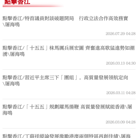
點擊香江
點擊香江/特首議員對談破題開局 行政立法合作高效務實
\屠海鳴
2026.07.29
04:28
點擊香江/「十五五」秣馬厲兵展宏圖 齊奮進高歌猛進勢如潮
湧\屠海鳴
2026.03.13
04:30
點擊香江/習近平主席三下「團組」，高質量發展領航定向
\屠海鳴
2026.03.11
04:28
點擊香江/「十五五」規劃躍馬揚鞭 高質量發展賦能香港\屠
海鳴
2026.03.09
04:28
點擊香江/丁薛祥縱論發展激勵港澳兩個特區再創佳績\屠海