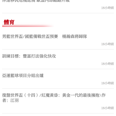
休達移民危機延燒 歐盟內部齟齬升級
18小時前
體育
男籃世界盃/國籃備戰世盃預賽 楊瀚森將歸隊
18小時前
訓練目標：豐富打法強化快攻
18小時前
亞運籃球項目分組出爐
18小時前
復盤世界盃（十四）/紅魔黃昏：黃金一代的最後擁抱\作
者：江羽
18小時前