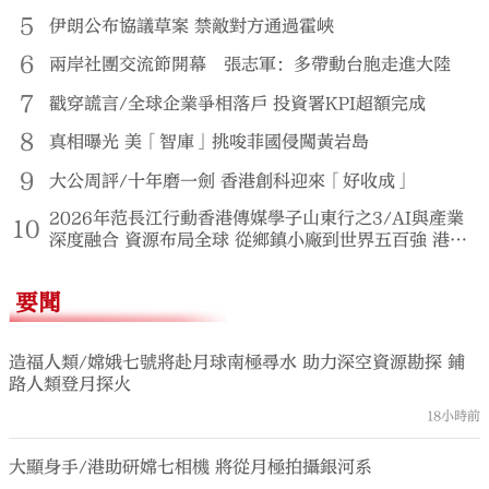
5
伊朗公布協議草案 禁敵對方通過霍峽
6
兩岸社團交流節開幕 張志軍：多帶動台胞走進大陸
7
戳穿謊言/全球企業爭相落戶 投資署KPI超額完成
8
真相曝光 美「智庫」挑唆菲國侵闖黃岩島
9
大公周評/十年磨一劍 香港創科迎來「好收成」
2026年范長江行動香港傳媒學子山東行之3/AI與產業
10
深度融合 資源布局全球 從鄉鎮小廠到世界五百強 港生
領略創業傳奇
要聞
造福人類/嫦娥七號將赴月球南極尋水 助力深空資源勘探 鋪
路人類登月探火
18小時前
大顯身手/港助研嫦七相機 將從月極拍攝銀河系