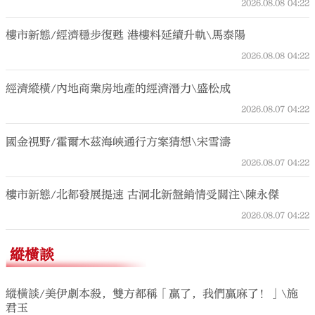
2026.08.08
04:22
樓市新態/經濟穩步復甦 港樓料延續升軌\馬泰陽
2026.08.08
04:22
經濟縱橫/內地商業房地產的經濟潛力\盛松成
2026.08.07
04:22
國金視野/霍爾木茲海峽通行方案猜想\宋雪濤
2026.08.07
04:22
樓市新態/北都發展提速 古洞北新盤銷情受關注\陳永傑
2026.08.07
04:22
縱橫談
縱橫談/美伊劇本殺，雙方都稱「贏了，我們贏麻了！」\施
君玉