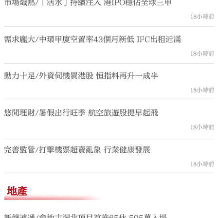
市場熾熱/「活水」持續注入 港IPO穩佔全球三甲
18小時前
需求龐大/中環甲廈空置率43個月新低 IFC出租近滿
18小時前
動力十足/外資伺機買港股 恒指料再升一成半
18小時前
悠閒理財/暑假出行旺季 航空旅遊股提早起飛
18小時前
完善監管/打擊機票超賣亂象 行業健康發展
18小時前
地產
新盤速遞/會地古洞北項目首推65伙 505萬入場