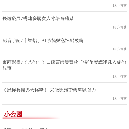
18小時前
長遠發展/構建多層次人才培育體系
18小時前
記者手記/「智鋁」AI系統與泡沫鋁吸睛
18小時前
東西影畫/《八仙！》口碑票房雙豐收 全新角度講述凡人成仙
故事
18小時前
《迷你兵團與大怪獸》 未能延續IP票房號召力
18小時前
小公園