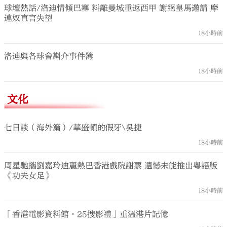
球壇熱話/洛迪情傾巴塞 料離曼城重返西甲 謝絕皇馬邀請 摩
連奴直言失望
18小時前
洛迪與各球會斟介事件簿
18小時前
文化
七日談（海外篇）/華盛頓的假牙\吳捷
18小時前
周星馳攜劉嘉玲迪麗熱巴香港戲院謝票 遺憾未能推出粵語版
《功夫女足》
18小時前
「香港電影資料館·25搜影禮」重溫港片記憶