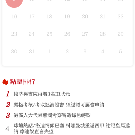
16
17
18
19
20
21
22
23
24
25
26
27
28
29
30
31
1
2
3
4
5
點擊排行
1
拔萃男書院再增3名IB狀元
2
嚴格考核/考取拯溺證書 須經認可屬會申請
3
港區人大代表蕪湖考察智造綠色轉型
球壇熱話/洛迪情傾巴塞 料離曼城重返西甲 謝絕皇馬邀
4
請 摩連奴直言失望