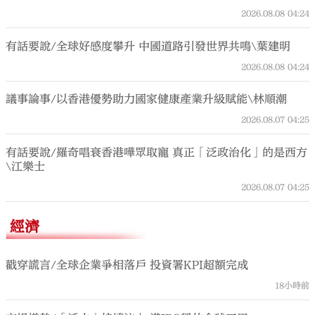
2026.08.08
04:24
有話要說/全球好感度攀升 中國道路引發世界共鳴\葉建明
2026.08.08
04:24
議事論事/以香港優勢助力國家健康產業升級賦能\林順潮
2026.08.07
04:25
有話要說/羅奇唱衰香港嘩眾取寵 真正「泛政治化」的是西方
\江樂士
2026.08.07
04:25
經濟
戳穿謊言/全球企業爭相落戶 投資署KPI超額完成
18小時前